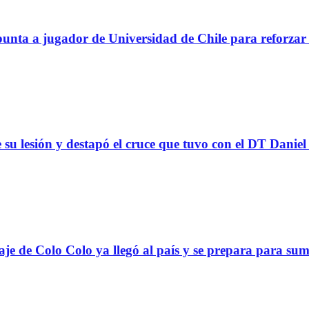
a a jugador de Universidad de Chile para reforzar 
 su lesión y destapó el cruce que tuvo con el DT Danie
Colo Colo ya llegó al país y se prepara para suma