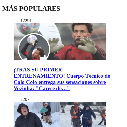
MÁS POPULARES
12291
¡TRAS SU PRIMER
ENTRENAMIENTO! Cuerpo Técnico de
Colo Colo entrega sus sensaciones sobre
Vozinha: "Carece de…"
2207