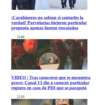
¡Carabineros no sabían si contarles la
verdad! Parvularias hicieron particular
pregunta apenas fueron rescatadas
2149
VIDEO | Tras conocerse que se encuentra
grave: Canal 13 dio a conocer particular
registro en caso de PDI que se parapetó
2110