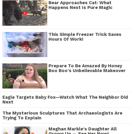
Bear Approaches Cat: What
Happens Next Is Pure Magic
This Simple Freezer Trick Saves
Hours Of Work!
Prepare To Be Amazed By Honey
Boo Boo's Unbelievable Makeover
Eagle Targets Baby Fox—Watch What The Neighbor Did
Next
The Mysterious Sculptures That Archaeologists Are
Trying To Explain
Meghan Markle's Daughter All
Grown Up — See Her Now!