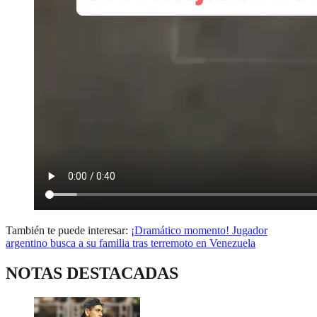
También te puede interesar:
¡Dramático momento! Jugador
argentino busca a su familia tras terremoto en Venezuela
NOTAS DESTACADAS