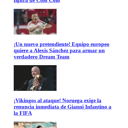
figura de Colo Colo
¡Un nuevo pretendiente! Equipo europeo
quiere a Alexis Sánchez para armar un
verdadero Dream Team
¡Vikingos al ataque! Noruega exige la
renuncia inmediata de Gianni Infantino a
la FIFA