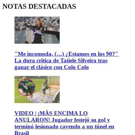
NOTAS DESTACADAS
"Me incomoda, (…) ¿Estamos en los 90?"
La dura crítica de Tatiele Silveira tras
ganar el clásico con Colo Colo
VIDEO | ¡MÁS ENCIMA LO
ANULARON! Jugador festejó su gol y
terminó lesionado cayendo a un túnel en
Brasil