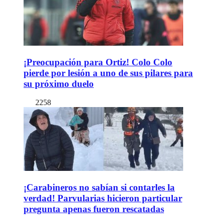
¡Preocupación para Ortiz! Colo Colo
pierde por lesión a uno de sus pilares para
su próximo duelo
2258
¡Carabineros no sabían si contarles la
verdad! Parvularias hicieron particular
pregunta apenas fueron rescatadas