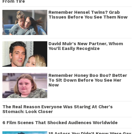
From Tire
Remember Hensel Twins? Grab
Tissues Before You See Them Now
David Muir's New Partner, Whom
You'll Easily Recognize
Remember Honey Boo Boo? Better
To Sit Down Before You See Her
Now
The Real Reason Everyone Was Staring At Cher's
Stomach: Look Closer
6 Film Scenes That Shocked Audiences Worldwide
15 Actors You Didn't Know Were Gay