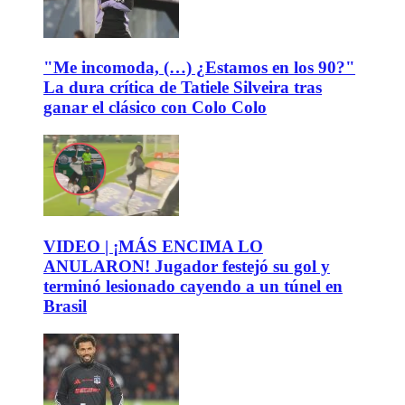
"Me incomoda, (…) ¿Estamos en los 90?"
La dura crítica de Tatiele Silveira tras
ganar el clásico con Colo Colo
VIDEO | ¡MÁS ENCIMA LO
ANULARON! Jugador festejó su gol y
terminó lesionado cayendo a un túnel en
Brasil