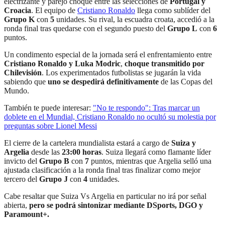
electrizante y parejo choque entre las selecciones de
Portugal y
Croacia
. El equipo de
Cristiano Ronaldo
llega como sublíder del
Grupo K
con
5
unidades. Su rival, la escuadra croata, accedió a la
ronda final tras quedarse con el segundo puesto del
Grupo L
con
6
puntos.
Un condimento especial de la jornada será el enfrentamiento entre
Cristiano Ronaldo y Luka Modric
,
choque transmitido por
Chilevisión
. Los experimentados futbolistas se jugarán la vida
sabiendo que
uno se despedirá definitivamente
de las Copas del
Mundo.
También te puede interesar:
"No te respondo": Tras marcar un
doblete en el Mundial, Cristiano Ronaldo no ocultó su molestia por
preguntas sobre Lionel Messi
El cierre de la cartelera mundialista estará a cargo de
Suiza y
Argelia
desde las
23:00 horas
. Suiza llegará como flamante líder
invicto del
Grupo B
con
7
puntos, mientras que Argelia selló una
ajustada clasificación a la ronda final tras finalizar como mejor
tercero del
Grupo J
con
4
unidades.
Cabe resaltar que Suiza Vs Argelia en particular no irá por señal
abierta,
pero se podrá sintonizar mediante DSports, DGO y
Paramount+.