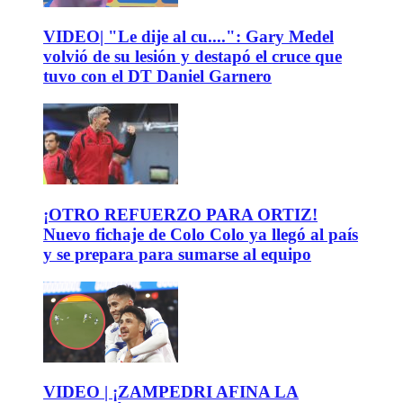
VIDEO| "Le dije al cu....": Gary Medel
volvió de su lesión y destapó el cruce que
tuvo con el DT Daniel Garnero
¡OTRO REFUERZO PARA ORTIZ!
Nuevo fichaje de Colo Colo ya llegó al país
y se prepara para sumarse al equipo
VIDEO | ¡ZAMPEDRI AFINA LA