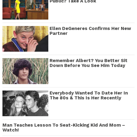
Public? Take A Look
Ellen DeGeneres Confirms Her New
Partner
Remember Albert? You Better Sit
Down Before You See Him Today
Everybody Wanted To Date Her In
The 80s & This Is Her Recently
Man Teaches Lesson To Seat-Kicking Kid And Mom –
Watch!