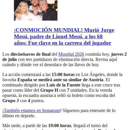
¡CONMOCIÓN MUNDIAL! Murió Jorge
Messi, padre de Lionel Messi, a los 68
años: Fue clave en la carrera del jugador
Los
dieciseisavos de final
del
Mundial 2026
continúa hoy,
jueves 2
de julio
con tres partidazos de eliminación directa. Revisa aquí
cuándo y dónde ver el desenlace de las llaves de hoy.
La acción comenzará a las
15:00 horas
en Los Ángeles, donde la
favorita
España se medirá ante su similar de Austria
. El
combinado dirigido por
Luis de la Fuente
llega a este cruce tras
pasar como líder del
Grupo H
con
7
unidades. En la vereda
opuesta, la escuadra austriaca selló su boleto como escolta del
Grupo J
con
4
puntos.
¡
También estamos en Instagram
! Síguenos para enterarte de lo
último en deporte.
Más tarde, a partir de las
19:00 horas
, llegará el turno del