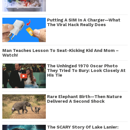
Putting A SIM In A Charger—What
The Viral Hack Really Does
Man Teaches Lesson To Seat-Kicking Kid And Mom –
Watch!
The Unhinged 1970 Oscar Photo
They Tried To Bury: Look Closely At
His Tie
Rare Elephant Birth—Then Nature
Delivered A Second Shock
The SCARY Story Of Lake Lanier: