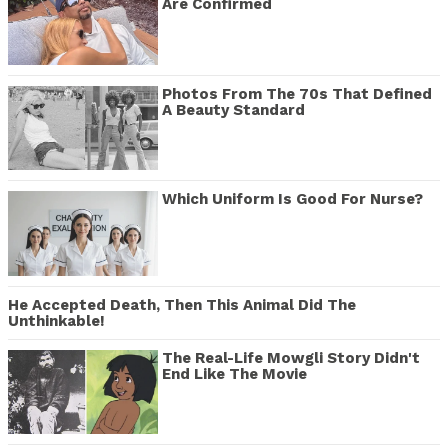
Are Confirmed
Photos From The 70s That Defined
A Beauty Standard
Which Uniform Is Good For Nurse?
He Accepted Death, Then This Animal Did The
Unthinkable!
The Real-Life Mowgli Story Didn't
End Like The Movie