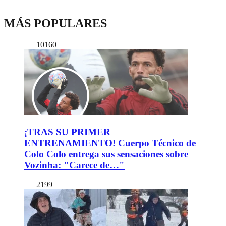
MÁS POPULARES
10160
¡TRAS SU PRIMER
ENTRENAMIENTO! Cuerpo Técnico de
Colo Colo entrega sus sensaciones sobre
Vozinha: "Carece de…"
2199