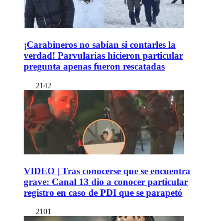
¡Carabineros no sabían si contarles la
verdad! Parvularias hicieron particular
pregunta apenas fueron rescatadas
2142
VIDEO | Tras conocerse que se encuentra
grave: Canal 13 dio a conocer particular
registro en caso de PDI que se parapetó
2101