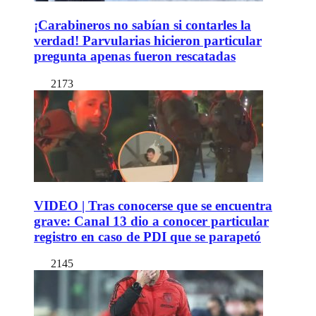
¡Carabineros no sabían si contarles la
verdad! Parvularias hicieron particular
pregunta apenas fueron rescatadas
2173
VIDEO | Tras conocerse que se encuentra
grave: Canal 13 dio a conocer particular
registro en caso de PDI que se parapetó
2145