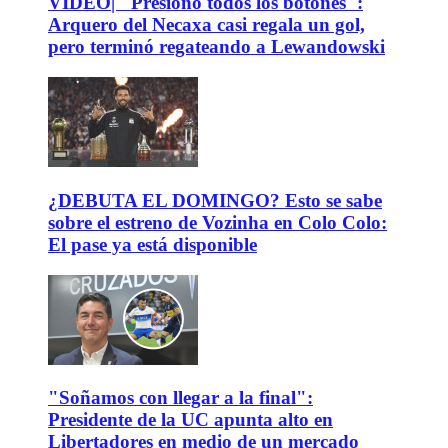
VIDEO| "Presionó todos los botones":
Arquero del Necaxa casi regala un gol,
pero terminó regateando a Lewandowski
¿DEBUTA EL DOMINGO? Esto se sabe
sobre el estreno de Vozinha en Colo Colo:
El pase ya está disponible
"Soñamos con llegar a la final":
Presidente de la UC apunta alto en
Libertadores en medio de un mercado