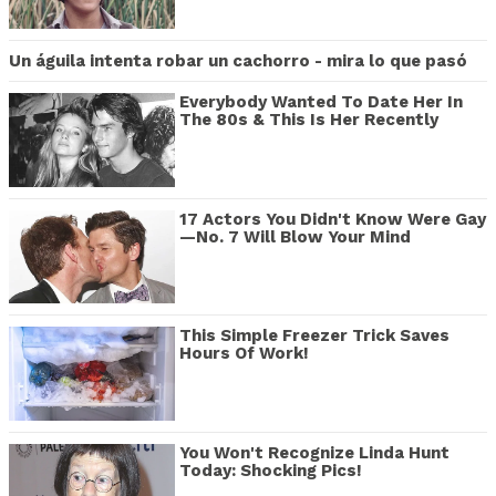
Un águila intenta robar un cachorro - mira lo que pasó
Everybody Wanted To Date Her In
The 80s & This Is Her Recently
17 Actors You Didn't Know Were Gay
—No. 7 Will Blow Your Mind
This Simple Freezer Trick Saves
Hours Of Work!
You Won't Recognize Linda Hunt
Today: Shocking Pics!