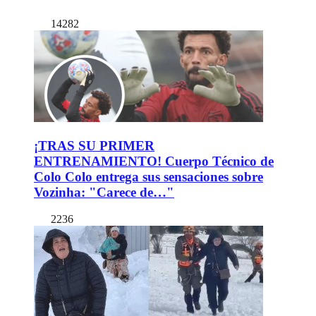
14282
¡TRAS SU PRIMER
ENTRENAMIENTO! Cuerpo Técnico de
Colo Colo entrega sus sensaciones sobre
Vozinha: "Carece de…"
2236