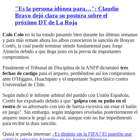
"Es la persona idónea para…": Claudio
Bravo dejó clara su postura sobre el
próximo DT de La Roja
Colo Colo
no lo ha estado pasando bien durante las últimas semanas
y para más remate ahora los albos conocieron la sanción de Brayan
Cortés, la cual puede terminar siendo fundamental para Jorge
Almirón debido a que llega justo en la previa de importantes
compromisos.
Finalmente el Tribunal de Disciplina de la ANFP dictaminó
tres
fechas de castigo
para el arquero, perdiéndose así los compromisos
ante O'Higgins, Huachipato y el importante Superclásico contra
Universidad de Chile.
Según indicó le informe arbitral del partido con Unión Española,
Cortés fue expulsado debido a que "
golpea con su puño en el
rostro
de su adversario con uso de fuerza excesiva sin estar el balón
en juego". Sin embargo, según imágenes reveladas posteriormente el
arquero nunca le pegó a su rival, aunque esto no fue impedimento
para recibir la dura sanción.
Quizá te pueda interesar:
¿Es distinto sin la FIFA? El papelón que
sufrió la selección Argentina en los Juegos Olímpicos