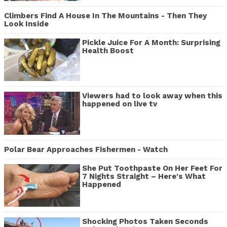
Climbers Find A House In The Mountains - Then They
Look Inside
Pickle Juice For A Month: Surprising
Health Boost
Viewers had to look away when this
happened on live tv
Polar Bear Approaches Fishermen - Watch
She Put Toothpaste On Her Feet For
7 Nights Straight – Here's What
Happened
Shocking Photos Taken Seconds