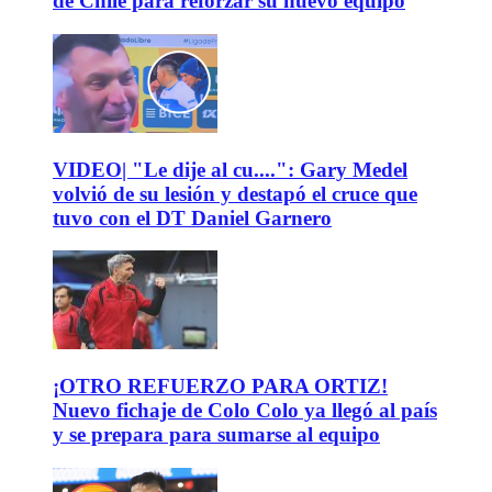
de Chile para reforzar su nuevo equipo
VIDEO| "Le dije al cu....": Gary Medel
volvió de su lesión y destapó el cruce que
tuvo con el DT Daniel Garnero
¡OTRO REFUERZO PARA ORTIZ!
Nuevo fichaje de Colo Colo ya llegó al país
y se prepara para sumarse al equipo