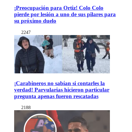
¡Preocupación para Ortiz! Colo Colo
pierde por lesión a uno de sus pilares para
su próximo duelo
2247
¡Carabineros no sabían si contarles la
verdad! Parvularias hicieron particular
pregunta apenas fueron rescatadas
2188