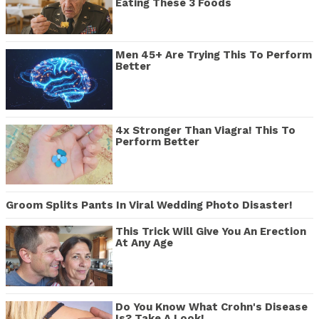
Eating These 3 Foods
Men 45+ Are Trying This To Perform
Better
4x Stronger Than Viagra! This To
Perform Better
Groom Splits Pants In Viral Wedding Photo Disaster!
This Trick Will Give You An Erection
At Any Age
Do You Know What Crohn's Disease
Is? Take A Look!