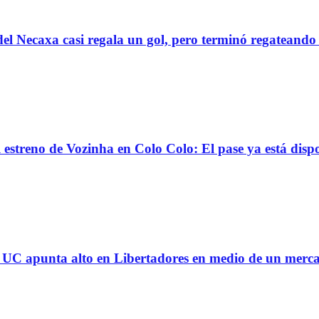
el Necaxa casi regala un gol, pero terminó regatean
reno de Vozinha en Colo Colo: El pase ya está dispo
 la UC apunta alto en Libertadores en medio de un mer