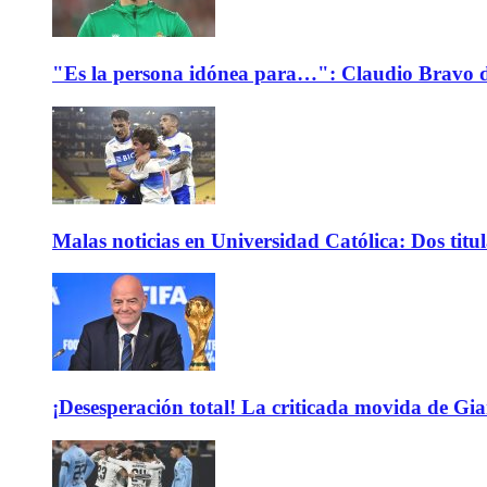
"Es la persona idónea para…": Claudio Bravo d
Malas noticias en Universidad Católica: Dos titu
¡Desesperación total! La criticada movida de Gi