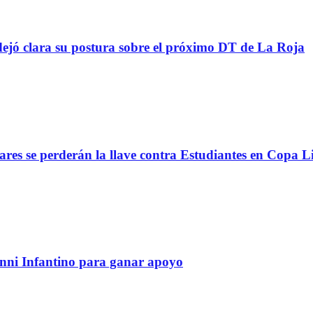
ejó clara su postura sobre el próximo DT de La Roja
lares se perderán la llave contra Estudiantes en Copa L
anni Infantino para ganar apoyo