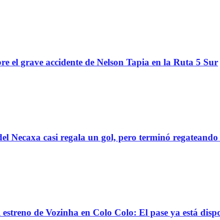
re el grave accidente de Nelson Tapia en la Ruta 5 Sur
el Necaxa casi regala un gol, pero terminó regatean
reno de Vozinha en Colo Colo: El pase ya está dispo