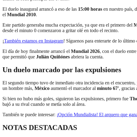
El duelo inaugural arrancó a eso de las
15:00 horas
en nuestro país, 
el
Mundial 2010
.
Este partido generaba mucha expectación, ya que era el primero del
M
desde el minuto 0 comenzaron a gritar olé en todo el recinto.
¡
También estamos en Instagram
! Síguenos para enterarte de lo último 
El día de hoy finalmente arrancó el
Mundial 2026
, con el duelo entr
que permitió que
Julián Quiñónes
abriera la cuenta.
Un duelo marcado por las expulsiones
El segundo tiempo tuvo de inmediato otra incidencia en el encuentro,
un hombre más,
México
aumentó el marcador al
minuto 67'
, gracias
Si bien no hubo más goles, siguieron las expulsiones, primero fue
Th
bajó a su rival cuando se metía solo al área.
También te puede interesar:
¡Opción Mundialista! El arquero que gana
NOTAS DESTACADAS