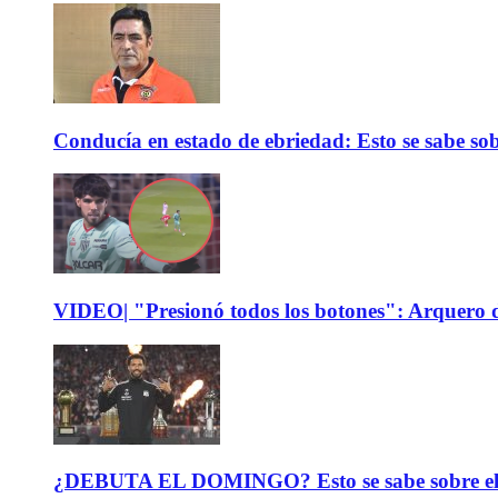
Conducía en estado de ebriedad: Esto se sabe sob
VIDEO| "Presionó todos los botones": Arquero d
¿DEBUTA EL DOMINGO? Esto se sabe sobre el est