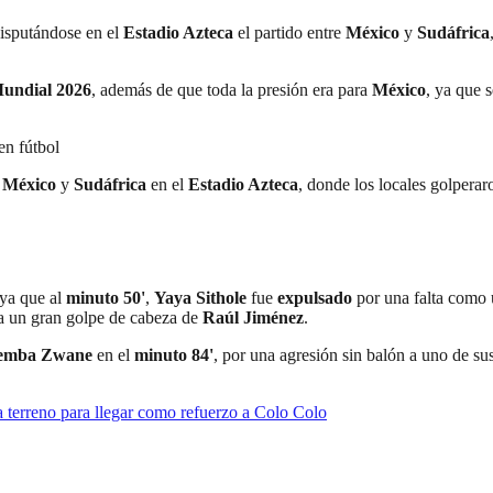
disputándose en el
Estadio Azteca
el partido entre
México
y
Sudáfrica
undial 2026
, además de que toda la presión era para
México
, ya que 
en fútbol
e
México
y
Sudáfrica
en el
Estadio Azteca
, donde los locales golpera
 ya que al
minuto 50'
,
Yaya Sithole
fue
expulsado
por una falta como 
 a un gran golpe de cabeza de
Raúl Jiménez
.
emba Zwane
en el
minuto 84'
, por una agresión sin balón a uno de sus
 terreno para llegar como refuerzo a Colo Colo