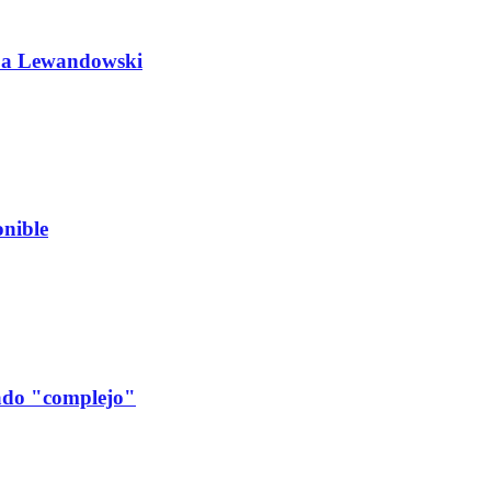
do a Lewandowski
nible
cado "complejo"