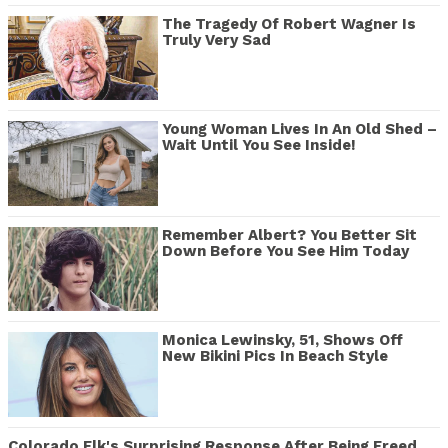
The Tragedy Of Robert Wagner Is
Truly Very Sad
Young Woman Lives In An Old Shed –
Wait Until You See Inside!
Remember Albert? You Better Sit
Down Before You See Him Today
Monica Lewinsky, 51, Shows Off
New Bikini Pics In Beach Style
Colorado Elk's Surprising Response After Being Freed