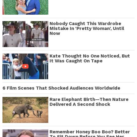
Nobody Caught This Wardrobe
Mistake In 'Pretty Woman', Until
Now
Kate Thought No One Noticed, But
It Was Caught On Tape
6 Film Scenes That Shocked Audiences Worldwide
Rare Elephant Birth—Then Nature
Delivered A Second Shock
Remember Honey Boo Boo? Better
To Sit Down Before You See Her