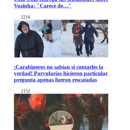
Vozinha: "Carece de…"
2216
¡Carabineros no sabían si contarles la
verdad! Parvularias hicieron particular
pregunta apenas fueron rescatadas
2152