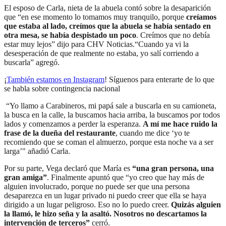
El esposo de Carla, nieta de la abuela contó sobre la desaparición
que “en ese momento lo tomamos muy tranquilo, porque
creíamos
que estaba al lado, creímos que la abuela se había sentado en
otra mesa, se había despistado un poco
. Creímos que no debía
estar muy lejos” dijo para CHV Noticias.“Cuando ya vi la
desesperación de que realmente no estaba, yo salí corriendo a
buscarla” agregó.
¡
También estamos en Instagram
! Síguenos para enterarte de lo que
se habla sobre contingencia nacional
“Yo llamo a Carabineros, mi papá sale a buscarla en su camioneta,
la busca en la calle, la buscamos hacia arriba, la buscamos por todos
lados y comenzamos a perder la esperanza.
A mí me hace ruido la
frase de la dueña del restaurante
, cuando me dice ‘yo te
recomiendo que se coman el almuerzo, porque esta noche va a ser
larga’" añadió Carla.
Por su parte, Vega declaró que María es
“una gran persona, una
gran amiga”
. Finalmente apuntó que “yo creo que hay más de
alguien involucrado, porque no puede ser que una persona
desaparezca en un lugar privado ni puedo creer que ella se haya
dirigido a un lugar peligroso. Eso no lo puedo creer.
Quizás alguien
la llamó, le hizo seña y la asaltó. Nosotros no descartamos la
intervención de terceros”
cerró.