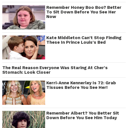
Remember Honey Boo Boo? Better
To Sit Down Before You See Her
Now
Kate Middleton Can't Stop Finding
These In Prince Louis's Bed
The Real Reason Everyone Was Staring At Cher's
Stomach: Look Closer
Kerri-Anne Kennerley Is 72: Grab
Tissues Before You See Her!
Remember Albert? You Better Sit
Down Before You See Him Today