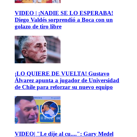
VIDEO | ¡NADIE SE LO ESPERABA!
Diego Valdés sorprendió a Boca con un
golazo de tiro libre
¡LO QUIERE DE VUELTA! Gustavo
Álvarez apunta a jugador de Universidad
de Chile para reforzar su nuevo equipo
VIDEO| "Le dije al cu....": Gary Medel