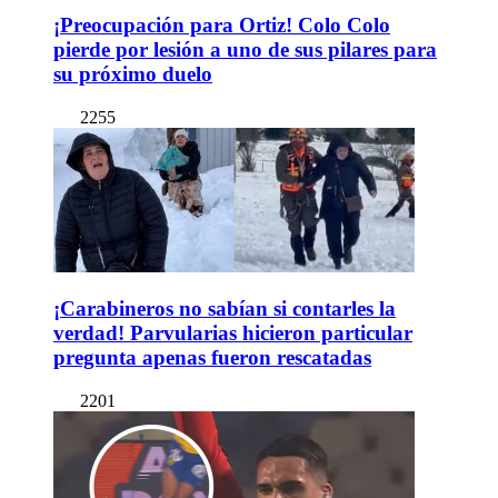
¡Preocupación para Ortiz! Colo Colo
pierde por lesión a uno de sus pilares para
su próximo duelo
2255
¡Carabineros no sabían si contarles la
verdad! Parvularias hicieron particular
pregunta apenas fueron rescatadas
2201