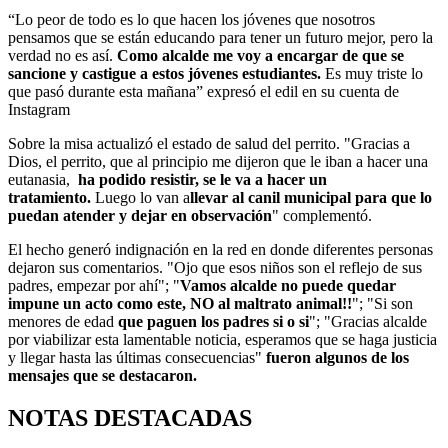
“Lo peor de todo es lo que hacen los jóvenes que nosotros
pensamos que se están educando para tener un futuro mejor, pero la
verdad no es así.
Como alcalde me voy a encargar de que se
sancione y castigue a estos jóvenes estudiantes.
Es muy triste lo
que pasó durante esta mañana” expresó el edil en su cuenta de
Instagram
Sobre la misa actualizó el estado de salud del perrito. "Gracias a
Dios, el perrito, que al principio me dijeron que le iban a hacer una
eutanasia,
ha podido resistir, se le va a hacer un
tratamiento.
Luego lo van a
llevar al canil municipal para que lo
puedan atender y dejar en observación
" complementó.
El hecho generó indignación en la red en donde diferentes personas
dejaron sus comentarios. "Ojo que esos niños son el reflejo de sus
padres, empezar por ahí"; "
Vamos alcalde no puede quedar
impune un acto como este, NO al maltrato animal!!
"; "Si son
menores de edad
que paguen los padres si o si
"; "Gracias alcalde
por viabilizar esta lamentable noticia, esperamos que se haga justicia
y llegar hasta las últimas consecuencias"
fueron algunos de los
mensajes que se destacaron.
NOTAS DESTACADAS