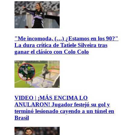
"Me incomoda, (…) ¿Estamos en los 90?"
La dura crítica de Tatiele Silveira tras
ganar el clásico con Colo Colo
VIDEO | ¡MÁS ENCIMA LO
ANULARON! Jugador festejó su gol y
terminó lesionado cayendo a un túnel en
Brasil