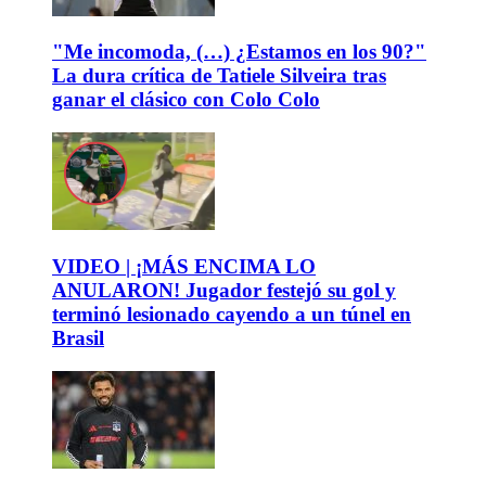
"Me incomoda, (…) ¿Estamos en los 90?"
La dura crítica de Tatiele Silveira tras
ganar el clásico con Colo Colo
VIDEO | ¡MÁS ENCIMA LO
ANULARON! Jugador festejó su gol y
terminó lesionado cayendo a un túnel en
Brasil