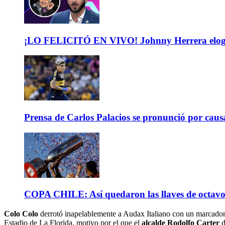
¡LO FELICITÓ EN VIVO! Johnny Herrera elogió 
Prensa de Carlos Palacios se pronunció por caus
COPA CHILE: Así quedaron las llaves de octavos 
Colo Colo
derrotó inapelablemente a Audax Italiano con un marcador de
Estadio de La Florida, motivo por el que el
alcalde Rodolfo Carter
d