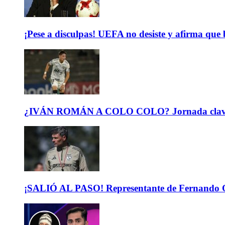
¡Pese a disculpas! UEFA no desiste y afirma que 
¿IVÁN ROMÁN A COLO COLO? Jornada clave para 
¡SALIÓ AL PASO! Representante de Fernando Or