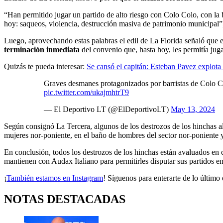
“Han permitido jugar un partido de alto riesgo con Colo Colo, con la
hoy: saqueos, violencia, destrucción masiva de patrimonio municipal
Luego, aprovechando estas palabras el edil de La Florida señaló que el
terminación inmediata
del convenio que, hasta hoy, les permitía juga
Quizás te pueda interesar:
Se cansó el capitán: Esteban Pavez explota 
Graves desmanes protagonizados por barristas de Colo Col
pic.twitter.com/ukajmhtrT9
— El Deportivo LT (@ElDeportivoLT)
May 13, 2024
Según consignó La Tercera, algunos de los destrozos de los hinchas al
mujeres nor-poniente, en el baño de hombres del sector nor-poniente
En conclusión, todos los destrozos de los hinchas están avaluados en 
mantienen con Audax Italiano para permitirles disputar sus partidos en
¡
También estamos en Instagram
! Síguenos para enterarte de lo último 
NOTAS DESTACADAS