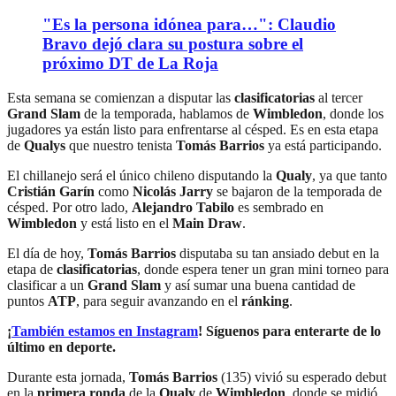
"Es la persona idónea para…": Claudio
Bravo dejó clara su postura sobre el
próximo DT de La Roja
Esta semana se comienzan a disputar las
clasificatorias
al tercer
Grand Slam
de la temporada, hablamos de
Wimbledon
, donde los
jugadores ya están listo para enfrentarse al césped. Es en esta etapa
de
Qualys
que nuestro tenista
Tomás Barrios
ya está participando.
El chillanejo será el único chileno disputando la
Qualy
, ya que tanto
Cristián Garín
como
Nicolás Jarry
se bajaron de la temporada de
césped. Por otro lado,
Alejandro Tabilo
es sembrado en
Wimbledon
y está listo en el
Main Draw
.
El día de hoy,
Tomás Barrios
disputaba su tan ansiado debut en la
etapa de
clasificatorias
, donde espera tener un gran mini torneo para
clasificar a un
Grand Slam
y así sumar una buena cantidad de
puntos
ATP
, para seguir avanzando en el
ránking
.
¡
También estamos en Instagram
! Síguenos para enterarte de lo
último en deporte.
Durante esta jornada,
Tomás Barrios
(135) vivió su esperado debut
en la
primera ronda
de la
Qualy
de
Wimbledon
, donde se midió