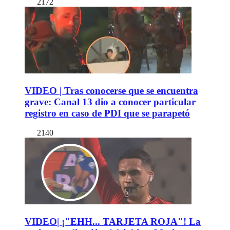
2172
VIDEO | Tras conocerse que se encuentra
grave: Canal 13 dio a conocer particular
registro en caso de PDI que se parapetó
2140
VIDEO| ¡"EHH... TARJETA ROJA"! La