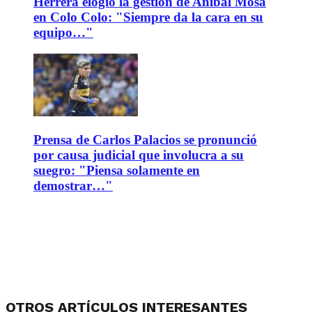
Herrera elogió la gestión de Aníbal Mosa
en Colo Colo: "Siempre da la cara en su
equipo…"
Prensa de Carlos Palacios se pronunció
por causa judicial que involucra a su
suegro: "Piensa solamente en
demostrar…"
OTROS ARTÍCULOS INTERESANTES