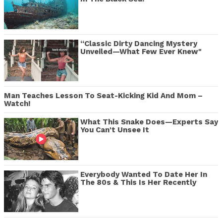
“Classic Dirty Dancing Mystery
Unveiled—What Few Ever Knew"
Man Teaches Lesson To Seat-Kicking Kid And Mom –
Watch!
What This Snake Does—Experts Say
You Can't Unsee It
Everybody Wanted To Date Her In
The 80s & This Is Her Recently