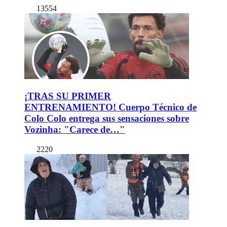
13554
¡TRAS SU PRIMER
ENTRENAMIENTO! Cuerpo Técnico de
Colo Colo entrega sus sensaciones sobre
Vozinha: "Carece de…"
2220