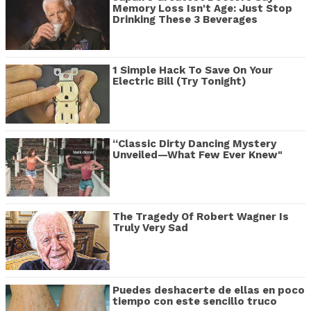
Memory Loss Isn't Age: Just Stop
Drinking These 3 Beverages
1 Simple Hack To Save On Your
Electric Bill (Try Tonight)
“Classic Dirty Dancing Mystery
Unveiled—What Few Ever Knew"
The Tragedy Of Robert Wagner Is
Truly Very Sad
Puedes deshacerte de ellas en poco
tiempo con este sencillo truco