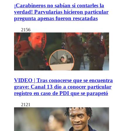
¡Carabineros no sabían si contarles la
verdad! Parvularias hicieron particular
pregunta apenas fueron rescatadas
2156
VIDEO | Tras conocerse que se encuentra
grave: Canal 13 dio a conocer particular
registro en caso de PDI que se parapetó
2121