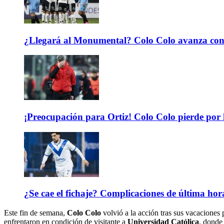
¿Llegará al Monumental? Colo Colo avanza con 
¡Preocupación para Ortiz! Colo Colo pierde por 
¿Se cae el fichaje? Complicaciones de última hor
Este fin de semana,
Colo Colo
volvió a la acción tras sus vacaciones 
enfrentaron en condición de visitante a
Universidad Católica
, donde 