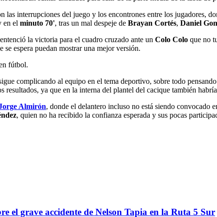
las interrupciones del juego y los encontrones entre los jugadores, don
y en el
minuto 70'
, tras un mal despeje de
Brayan Cortés
,
Daniel Gon
sentenció la victoria para el cuadro cruzado ante un
Colo Colo
que no tu
 se espera puedan mostrar una mejor versión.
en fútbol.
igue complicando al equipo en el tema deportivo, sobre todo pensando
os resultados, ya que en la interna del plantel del cacique también habrí
Jorge Almirón
, donde el delantero incluso no está siendo convocado 
éndez
, quien no ha recibido la confianza esperada y sus pocas participa
re el grave accidente de Nelson Tapia en la Ruta 5 Sur