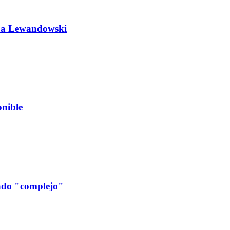
do a Lewandowski
nible
cado "complejo"