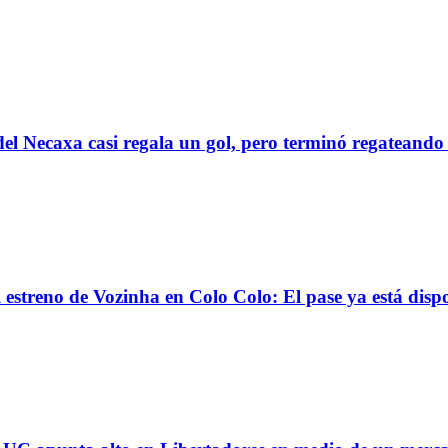
el Necaxa casi regala un gol, pero terminó regatean
reno de Vozinha en Colo Colo: El pase ya está dispo