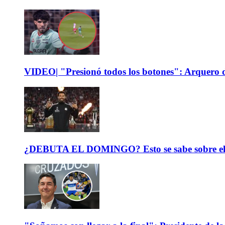
VIDEO| "Presionó todos los botones": Arquero d
¿DEBUTA EL DOMINGO? Esto se sabe sobre el est