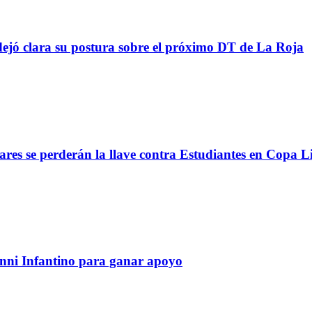
ejó clara su postura sobre el próximo DT de La Roja
lares se perderán la llave contra Estudiantes en Copa L
anni Infantino para ganar apoyo