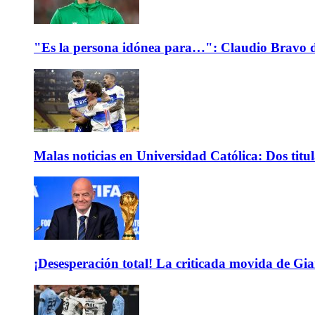
"Es la persona idónea para…": Claudio Bravo d
Malas noticias en Universidad Católica: Dos titu
¡Desesperación total! La criticada movida de Gi