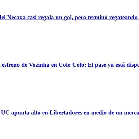
el Necaxa casi regala un gol, pero terminó regatean
reno de Vozinha en Colo Colo: El pase ya está dispo
 la UC apunta alto en Libertadores en medio de un mer