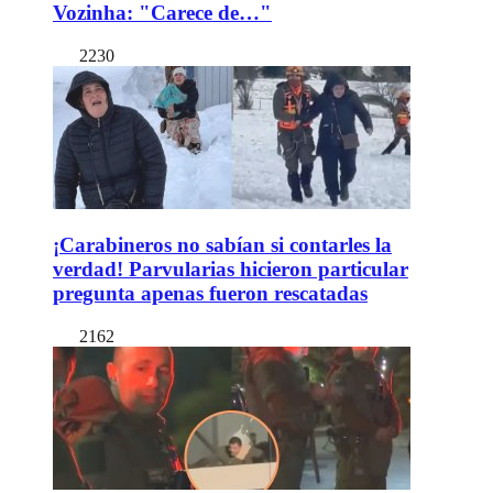
Vozinha: "Carece de…"
2230
¡Carabineros no sabían si contarles la
verdad! Parvularias hicieron particular
pregunta apenas fueron rescatadas
2162