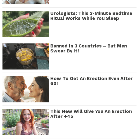
Urologists: This 3-Minute Bedtime
Ritual Works While You Sleep
Banned In 3 Countries – But Men
Swear By It!
How To Get An Erection Even After
60!
This New Will Give You An Erection
After +45