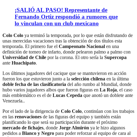
¡SALIÓ AL PASO! Representante de
Fernando Ortiz respondió a rumores que
lo vinculan con un club mexicano
Colo Colo
ya terminó la temporada, por lo que están disfrutando de
unas merecidas vacaciones tras la obtención de dos títulos esta
temporada. El primero fue el
Campeonato Nacional
en una
definición de torneo de infarto, donde pelearon palmo a palmo con
Universidad de Chile
por la corona. El otro sería la
Supercopa
ante
Huachipato
.
Los últimos jugadores del cacique que se mantuvieron en acción
fueron los que estuvieron junto a la
selección chilena
en la última
doble fecha de las clasificatoria
del año rumbo al Mundial, donde
hubo varios jugadores albos que fueron figuras en
La Roja
, el caso
más emblemático es el de
Lucas Cepeda
que anotó un doblete ante
Venezuela..
Por el lado de la dirigencia de
Colo Colo
, continúan con los trabajos
en las
renovaciones
de las figuras del equipo y también están
planificando lo que será su participación durante el próximo
mercado de fichajes
, donde
Jorge Almirón
ya le hizo algunos
pedidos a
Blanco y Negro
para poder reforzar al equipo de cara al