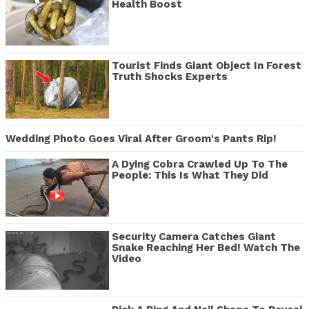
Health Boost
Tourist Finds Giant Object In Forest
Truth Shocks Experts
Wedding Photo Goes Viral After Groom's Pants Rip!
A Dying Cobra Crawled Up To The
People: This Is What They Did
Security Camera Catches Giant
Snake Reaching Her Bed! Watch The
Video