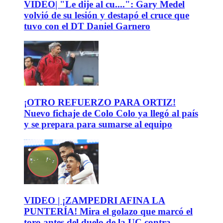
VIDEO| "Le dije al cu....": Gary Medel
volvió de su lesión y destapó el cruce que
tuvo con el DT Daniel Garnero
¡OTRO REFUERZO PARA ORTIZ!
Nuevo fichaje de Colo Colo ya llegó al país
y se prepara para sumarse al equipo
VIDEO | ¡ZAMPEDRI AFINA LA
PUNTERÍA! Mira el golazo que marcó el
toro antes del duelo de la UC contra