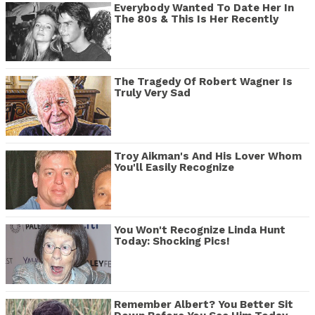
Everybody Wanted To Date Her In
The 80s & This Is Her Recently
The Tragedy Of Robert Wagner Is
Truly Very Sad
Troy Aikman's And His Lover Whom
You'll Easily Recognize
You Won't Recognize Linda Hunt
Today: Shocking Pics!
Remember Albert? You Better Sit