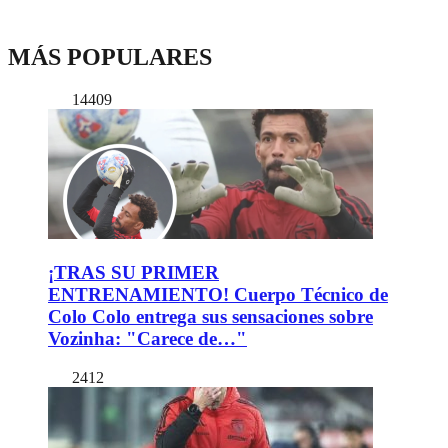
MÁS POPULARES
14409
¡TRAS SU PRIMER
ENTRENAMIENTO! Cuerpo Técnico de
Colo Colo entrega sus sensaciones sobre
Vozinha: "Carece de…"
2412