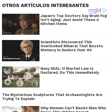
OTROS ARTÍCULOS INTERESANTES
Japan's Top Doctors Say Bra​in Fo​g
Isn't Aging: Just Avoid These 4
Kitchen Items
Scientists Discovered This
Overlooked Mineral That Boosts
Memory In Seniors Over 60
Navy SEAL: If Martial Law Is
Declared, Do This Immediately
The Mysterious Sculptures That Archaeologists Are
Trying To Explain
Why Women Can't Resist Men Who