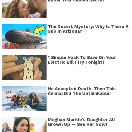
Know This Hidden Secret
The Desert Mystery: Why Is There A
Sub In Arizona?
1 Simple Hack To Save On Your
Electric Bill (Try Tonight)
He Accepted Death, Then This
Animal Did The Unthinkable!
Meghan Markle's Daughter All
Grown Up — See Her Now!