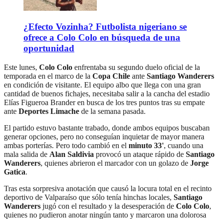
¿Efecto Vozinha? Futbolista nigeriano se
ofrece a Colo Colo en búsqueda de una
oportunidad
Este lunes,
Colo Colo
enfrentaba su segundo duelo oficial de la
temporada en el marco de la
Copa Chile
ante
Santiago Wanderers
en condición de visitante. El equipo albo que llega con una gran
cantidad de buenos fichajes, necesitaba salir a la cancha del estadio
Elías Figueroa Brander en busca de los tres puntos tras su empate
ante
Deportes Limache
de la semana pasada.
El partido estuvo bastante trabado, donde ambos equipos buscaban
generar opciones, pero no conseguían inquietar de mayor manera
ambas porterías. Pero todo cambió en el
minuto 33'
, cuando una
mala salida de
Alan Saldivia
provocó un ataque rápido de
Santiago
Wanderers
, quienes abrieron el marcador con un golazo de
Jorge
Gatica
.
Tras esta sorpresiva anotación que causó la locura total en el recinto
deportivo de Valparaíso que sólo tenía hinchas locales,
Santiago
Wanderers
jugó con el resultado y la desesperación de
Colo Colo
,
quienes no pudieron anotar ningún tanto y marcaron una dolorosa