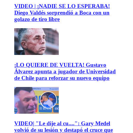
VIDEO | ¡NADIE SE LO ESPERABA!
Diego Valdés sorprendió a Boca con un
golazo de tiro libre
¡LO QUIERE DE VUELTA! Gustavo
Álvarez apunta a jugador de Universidad
de Chile para reforzar su nuevo equipo
VIDEO| "Le dije al cu....": Gary Medel
volvió de su lesión y destapó el cruce que