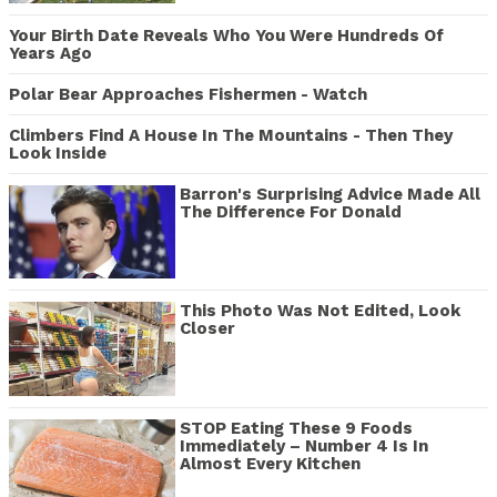
Your Birth Date Reveals Who You Were Hundreds Of
Years Ago
Polar Bear Approaches Fishermen - Watch
Climbers Find A House In The Mountains - Then They
Look Inside
Barron's Surprising Advice Made All
The Difference For Donald
This Photo Was Not Edited, Look
Closer
STOP Eating These 9 Foods
Immediately – Number 4 Is In
Almost Every Kitchen