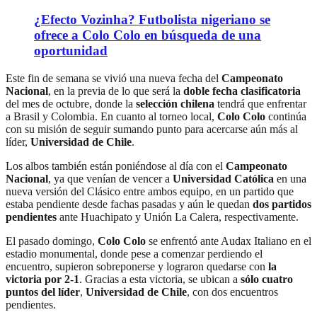
¿Efecto Vozinha? Futbolista nigeriano se
ofrece a Colo Colo en búsqueda de una
oportunidad
Este fin de semana se vivió una nueva fecha del
Campeonato
Nacional
, en la previa de lo que será la
doble fecha clasificatoria
del mes de octubre, donde la
selección chilena
tendrá que enfrentar
a Brasil y Colombia. En cuanto al torneo local,
Colo Colo
continúa
con su misión de seguir sumando punto para acercarse aún más al
líder,
Universidad de Chile
.
Los albos también están poniéndose al día con el
Campeonato
Nacional
, ya que venían de vencer a
Universidad Católica
en una
nueva versión del Clásico entre ambos equipo, en un partido que
estaba pendiente desde fachas pasadas y aún le quedan
dos partidos
pendientes
ante Huachipato y Unión La Calera, respectivamente.
El pasado domingo,
Colo Colo
se enfrentó ante Audax Italiano en el
estadio monumental, donde pese a comenzar perdiendo el
encuentro, supieron sobreponerse y lograron quedarse con
la
victoria por 2-1
. Gracias a esta victoria, se ubican a
sólo cuatro
puntos del líder
,
Universidad de Chile
, con dos encuentros
pendientes.