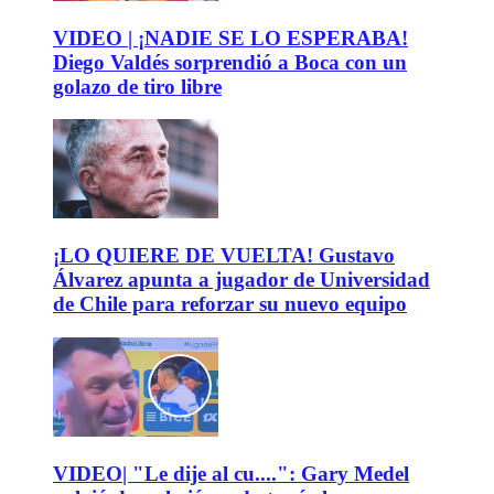
VIDEO | ¡NADIE SE LO ESPERABA!
Diego Valdés sorprendió a Boca con un
golazo de tiro libre
¡LO QUIERE DE VUELTA! Gustavo
Álvarez apunta a jugador de Universidad
de Chile para reforzar su nuevo equipo
VIDEO| "Le dije al cu....": Gary Medel