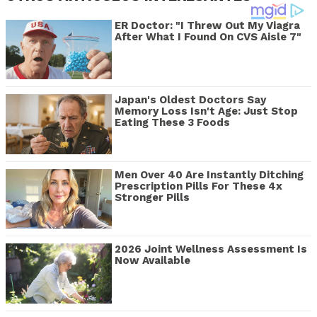
ER Doctor: "I Threw Out My Viagra
After What I Found On CVS Aisle 7"
Japan's Oldest Doctors Say
Memory Loss Isn't Age: Just Stop
Eating These 3 Foods
Men Over 40 Are Instantly Ditching
Prescription Pills For These 4x
Stronger Pills
2026 Joint Wellness Assessment Is
Now Available