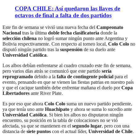
COPA CHILE: Así quedaron las llaves de
octavos de final a falta de dos partidos
Este fin de semana se vivió una nueva fecha del
Campeonato
Nacional
tras la última
doble fecha clasificatoria
donde la
selección chilena
no logró sumar ningún punto ante Argentina y
Bolivia respectivamente. Con respecto al torneo local,
Colo Colo
no
disputó ningún partido tras la
suspensión
de su duelo ante
Universidad Católica
.
Los albos debían enfrentarse al cuadro cruzado este fin de semana,
pero varios días atrás se comunicó que este partido
sería
reprogramado
debido a la
falta de contingente policial
para el
evento, pensando en que se vienen las fiestas patrias en nuestro país
y que el cacique también debe enfrentar mañana el duelo por
Copa
Libertadores
ante River Plate.
Es por eso que ahora
Colo Colo
suma un nuevo partido pendiente,
ya que tenía uno ante
Huachipato
y ahora se suma lo sucedio ante
Universidad Católica
. Si bien los albos no disputaron ningún
encuentro, su posición en la tabla de colocaciones no se vió
afectada, ya que se mantienen en el
segundo lugar
, pero con una
distancia de
siete puntos
con el actual líder,
Universidad de Chile
.