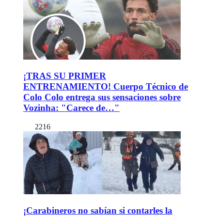
¡TRAS SU PRIMER
ENTRENAMIENTO! Cuerpo Técnico de
Colo Colo entrega sus sensaciones sobre
Vozinha: "Carece de…"
2216
¡Carabineros no sabían si contarles la