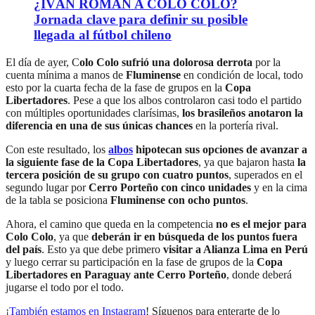
¿IVÁN ROMÁN A COLO COLO?
Jornada clave para definir su posible
llegada al fútbol chileno
El día de ayer, C
olo Colo sufrió una dolorosa derrota
por la
cuenta mínima a manos de
Fluminense
en condición de local, todo
esto por la cuarta fecha de la fase de grupos en la
Copa
Libertadores
. Pese a que los albos controlaron casi todo el partido
con múltiples oportunidades clarísimas,
los brasileños anotaron la
diferencia en una de sus únicas chances
en la portería rival.
Con este resultado, los
albos
hipotecan sus opciones de avanzar a
la siguiente fase de la Copa Libertadores
, ya que bajaron hasta
la
tercera posición de su grupo con cuatro puntos
, superados en el
segundo lugar por
Cerro Porteño con cinco unidades
y en la cima
de la tabla se posiciona
Fluminense con ocho puntos
.
Ahora, el camino que queda en la competencia
no es el mejor para
Colo Colo
, ya que
deberán ir en búsqueda de los puntos fuera
del país
. Esto ya que debe primero
visitar a Alianza Lima en Perú
y luego cerrar su participación en la fase de grupos de la
Copa
Libertadores
en Paraguay ante Cerro Porteño
, donde deberá
jugarse el todo por el todo.
¡
También estamos en Instagram
! Síguenos para enterarte de lo