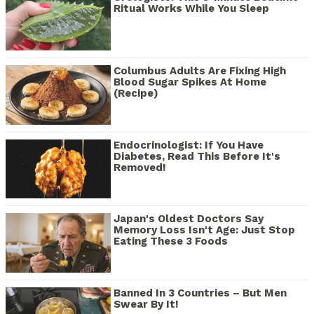
Ritual Works While You Sleep
Columbus Adults Are Fixing High
Blood Sugar Spikes At Home
(Recipe)
Endocrinologist: If You Have
Diabetes, Read This Before It's
Removed!
Japan's Oldest Doctors Say
Memory Loss Isn't Age: Just Stop
Eating These 3 Foods
Banned In 3 Countries – But Men
Swear By It!