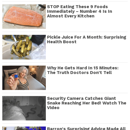
STOP Eating These 9 Foods
Immediately – Number 4 Is In
Almost Every Kitchen
Pickle Juice For A Month: Surprising
Health Boost
Why He Gets Hard In 15 Minutes:
The Truth Doctors Don't Tell
Security Camera Catches Giant
Snake Reaching Her Bed! Watch The
Video
Barron's Surprising Advice Made All