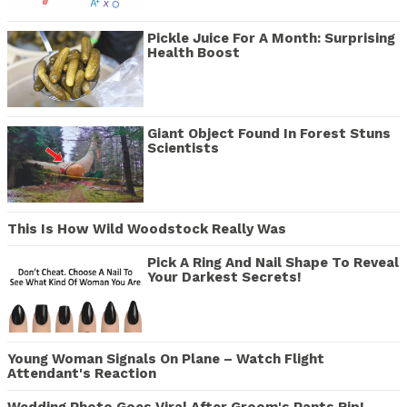
Pickle Juice For A Month: Surprising
Health Boost
Giant Object Found In Forest Stuns
Scientists
This Is How Wild Woodstock Really Was
Pick A Ring And Nail Shape To Reveal
Your Darkest Secrets!
Young Woman Signals On Plane – Watch Flight
Attendant's Reaction
Wedding Photo Goes Viral After Groom's Pants Rip!