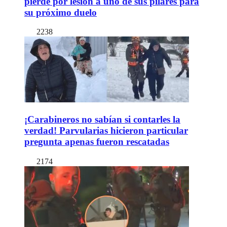
pierde por lesión a uno de sus pilares para
su próximo duelo
2238
¡Carabineros no sabían si contarles la
verdad! Parvularias hicieron particular
pregunta apenas fueron rescatadas
2174