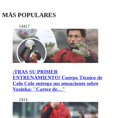
MÁS POPULARES
14417
¡TRAS SU PRIMER
ENTRENAMIENTO! Cuerpo Técnico de
Colo Colo entrega sus sensaciones sobre
Vozinha: "Carece de…"
2414