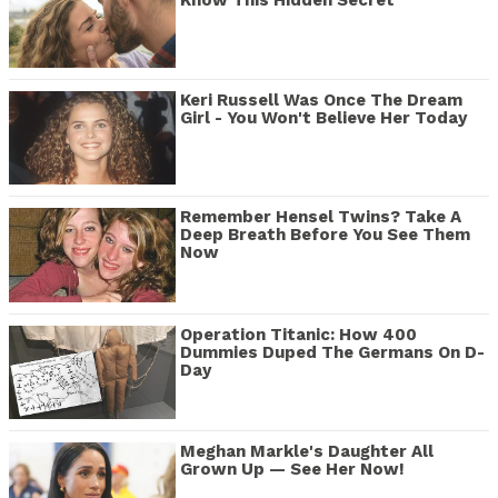
Know This Hidden Secret
Keri Russell Was Once The Dream
Girl - You Won't Believe Her Today
Remember Hensel Twins? Take A
Deep Breath Before You See Them
Now
Operation Titanic: How 400
Dummies Duped The Germans On D-
Day
Meghan Markle's Daughter All
Grown Up — See Her Now!