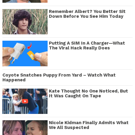
Remember Albert? You Better Sit
Down Before You See Him Today
Putting A SIM In A Charger—What
The Viral Hack Really Does
Coyote Snatches Puppy From Yard – Watch What
Happened
Kate Thought No One Noticed, But
It Was Caught On Tape
Nicole Kidman Finally Admits What
We All Suspected