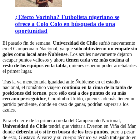
¿Efecto Vozinha? Futbolista nigeriano se
ofrece a Colo Colo en búsqueda de una
oportunidad
El pasado fin de semana,
Universidad de Chile
sufrió nuevamente
en el Campeonato Nacional, ya que s
ólo obtuvieron un empate sin
goles como local ante Ñublense
. Los azules nuevamente dejaron
escapar puntos valiosos y ahora
tienen cada vez más encima al
resto de los equipos en la tabla
, quienes esperan poder arrebatarles
el primer lugar.
Tras la ya mencionada igualdad ante Ñublense en el estadio
nacional, el romántico viajero
continúa en la cima de la tabla de
posiciones del torneo
, pero
sólo está a dos puntos de su más
cercano perseguidor
, Coquimbo Unido, quienes además tienen un
partido pendiente, donde en caso de ganar, podrían superar a los
azules.
Para el cierre de la primera rueda del Campeonato Nacional,
Universidad de Chile
tendrá que visitar a Everton en Viña del Mar,
donde
deberán sí o sí ir en busca de los tres puntos
, pero a pesar
de esto, Gustavo Álvarez y su cuerpo técnico ya están trabajando en