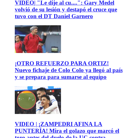
VIDEO| "Le dije al cu....": Gary Medel
volvió de su lesión y destapó el cruce que
tuvo con el DT Daniel Garnero
¡OTRO REFUERZO PARA ORTIZ!
Nuevo fichaje de Colo Colo ya llegó al país
y se prepara para sumarse al equipo
VIDEO | ¡ZAMPEDRI AFINA LA
PUNTERÍA! Mira el golazo que marcó el
toro antes del duelo de la UC contra