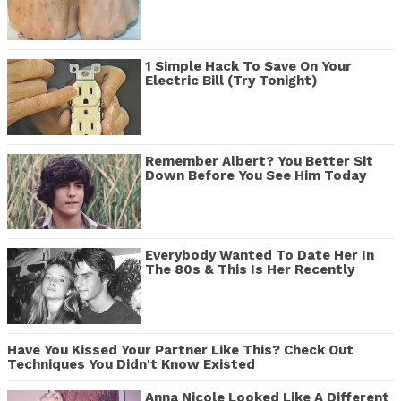
1 Simple Hack To Save On Your
Electric Bill (Try Tonight)
Remember Albert? You Better Sit
Down Before You See Him Today
Everybody Wanted To Date Her In
The 80s & This Is Her Recently
Have You Kissed Your Partner Like This? Check Out
Techniques You Didn't Know Existed
Anna Nicole Looked Like A Different