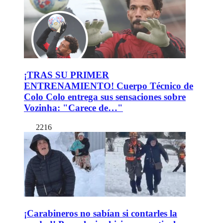
¡TRAS SU PRIMER
ENTRENAMIENTO! Cuerpo Técnico de
Colo Colo entrega sus sensaciones sobre
Vozinha: "Carece de…"
2216
¡Carabineros no sabían si contarles la