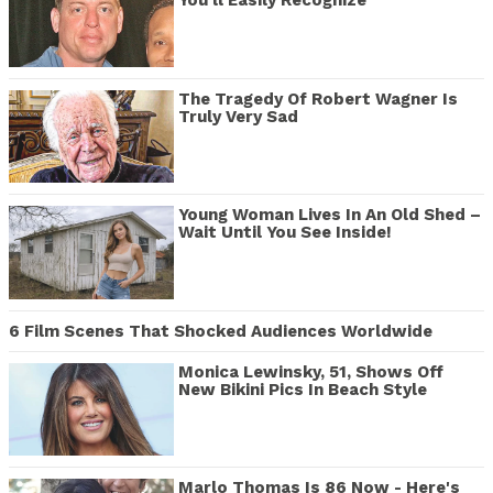
You'll Easily Recognize
The Tragedy Of Robert Wagner Is
Truly Very Sad
Young Woman Lives In An Old Shed –
Wait Until You See Inside!
6 Film Scenes That Shocked Audiences Worldwide
Monica Lewinsky, 51, Shows Off
New Bikini Pics In Beach Style
Marlo Thomas Is 86 Now - Here's