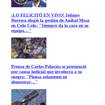
¡LO FELICITÓ EN VIVO! Johnny
Herrera elogió la gestión de Aníbal Mosa
en Colo Colo: "Siempre da la cara en su
equipo…"
Prensa de Carlos Palacios se pronunció
por causa judicial que involucra a su
suegro: "Piensa solamente en
demostrar…"