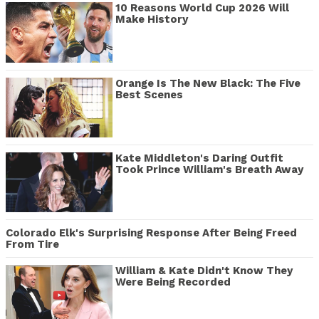
10 Reasons World Cup 2026 Will
Make History
Orange Is The New Black: The Five
Best Scenes
Kate Middleton's Daring Outfit
Took Prince William's Breath Away
Colorado Elk's Surprising Response After Being Freed
From Tire
William & Kate Didn't Know They
Were Being Recorded