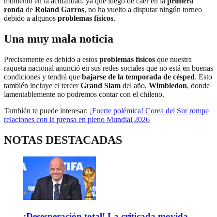
momento en la actualidad, ya que luego de caer en la
primera
ronda
de
Roland Garros
, no ha vuelto a disputar ningún torneo
debido a algunos
problemas físicos
.
Una muy mala noticia
Precisamente es debido a estos
problemas físicos
que nuestra
raqueta nacional anunció en sus redes sociales que no está en buenas
condiciones y tendrá que
bajarse de la temporada de césped
. Esto
también incluye el tercer
Grand Slam
del año,
Wimbledon
, donde
lamentablemente no podremos contar con el chileno.
También te puede interesar:
¡Fuerte polémica! Corea del Sur rompe
relaciones con la prensa en pleno Mundial 2026
NOTAS DESTACADAS
¡Desesperación total! La criticada movida