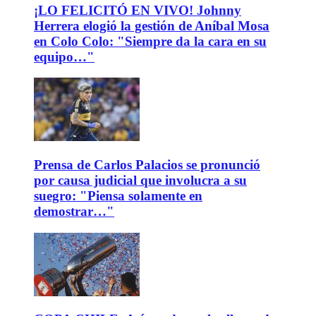
¡LO FELICITÓ EN VIVO! Johnny
Herrera elogió la gestión de Aníbal Mosa
en Colo Colo: "Siempre da la cara en su
equipo…"
Prensa de Carlos Palacios se pronunció
por causa judicial que involucra a su
suegro: "Piensa solamente en
demostrar…"