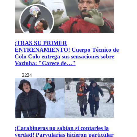
¡TRAS SU PRIMER
ENTRENAMIENTO! Cuerpo Técnico de
Colo Colo entrega sus sensaciones sobre
Vozinha: "Carece de…"
2224
¡Carabineros no sabían si contarles la
verdad! Parvularias hicieron particular