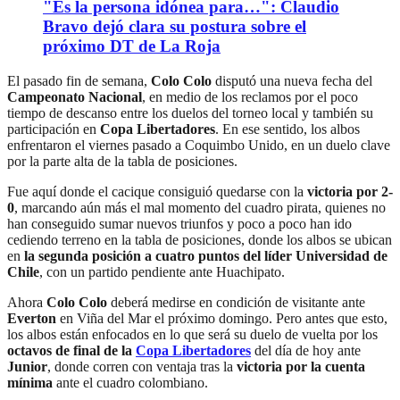
"Es la persona idónea para…": Claudio
Bravo dejó clara su postura sobre el
próximo DT de La Roja
El pasado fin de semana,
Colo Colo
disputó una nueva fecha del
Campeonato Nacional
, en medio de los reclamos por el poco
tiempo de descanso entre los duelos del torneo local y también su
participación en
Copa Libertadores
. En ese sentido, los albos
enfrentaron el viernes pasado a Coquimbo Unido, en un duelo clave
por la parte alta de la tabla de posiciones.
Fue aquí donde el cacique consiguió quedarse con la
victoria por 2-
0
, marcando aún más el mal momento del cuadro pirata, quienes no
han conseguido sumar nuevos triunfos y poco a poco han ido
cediendo terreno en la tabla de posiciones, donde los albos se ubican
en
la segunda posición a cuatro puntos del líder Universidad de
Chile
, con un partido pendiente ante Huachipato.
Ahora
Colo Colo
deberá medirse en condición de visitante ante
Everton
en Viña del Mar el próximo domingo. Pero antes que esto,
los albos están enfocados en lo que será su duelo de vuelta por los
octavos de final de la
Copa Libertadores
del día de hoy ante
Junior
, donde corren con ventaja tras la
victoria por la cuenta
mínima
ante el cuadro colombiano.