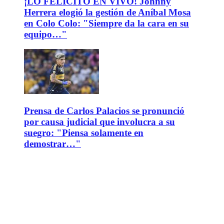
¡LO FELICITÓ EN VIVO! Johnny
Herrera elogió la gestión de Aníbal Mosa
en Colo Colo: "Siempre da la cara en su
equipo…"
Prensa de Carlos Palacios se pronunció
por causa judicial que involucra a su
suegro: "Piensa solamente en
demostrar…"