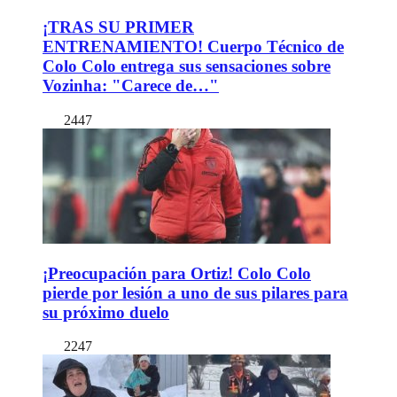
¡TRAS SU PRIMER
ENTRENAMIENTO! Cuerpo Técnico de
Colo Colo entrega sus sensaciones sobre
Vozinha: "Carece de…"
2447
¡Preocupación para Ortiz! Colo Colo
pierde por lesión a uno de sus pilares para
su próximo duelo
2247