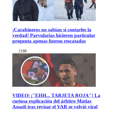
¡Carabineros no sabían si contarles la
verdad! Parvularias hicieron particular
pregunta apenas fueron rescatadas
2188
VIDEO| ¡"EHH... TARJETA ROJA"! La
curiosa explicación del árbitro Matías
Assadi tras revisar el VAR se volvió viral