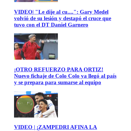
VIDEO| "Le dije al cu....": Gary Medel
volvió de su lesión y destapó el cruce que
tuvo con el DT Daniel Garnero
¡OTRO REFUERZO PARA ORTIZ!
Nuevo fichaje de Colo Colo ya llegó al país
y se prepara para sumarse al equipo
VIDEO | ¡ZAMPEDRI AFINA LA