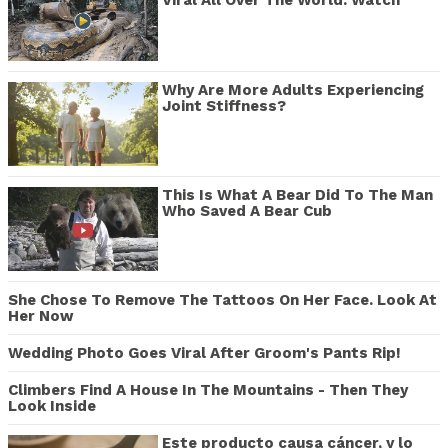
Viral All Over The World. Watch
Why Are More Adults Experiencing
Joint Stiffness?
This Is What A Bear Did To The Man
Who Saved A Bear Cub
She Chose To Remove The Tattoos On Her Face. Look At
Her Now
Wedding Photo Goes Viral After Groom's Pants Rip!
Climbers Find A House In The Mountains - Then They
Look Inside
Este producto causa cáncer, y lo