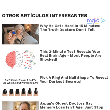
OTROS ARTÍCULOS INTERESANTES
Why He Gets Hard In 15 Minutes:
The Truth Doctors Don't Tell
This 2-Minute Test Reveals Your
Real Brain Age - Most People Are
Shocked!
Pick A Ring And Nail Shape To Reveal
Your Darkest Secrets!
Japan's Oldest Doctors Say
Memory Loss Isn't Age: Just Stop