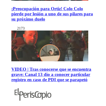
¡Preocupación para Ortiz! Colo Colo
pierde por lesión a uno de sus pilares para
su próximo duelo
2173
VIDEO | Tras conocerse que se encuentra
grave: Canal 13 dio a conocer particular
registro en caso de PDI que se parapetó